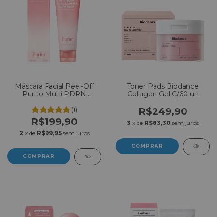
Máscara Facial Peel-Off
Toner Pads Biodance
Purito Multi PDRN
Collagen Gel C/60 un
Collagen Real Glow Mask
100ml
(1)
R$249,90
R$199,90
3
x de
R$83,30
sem juros
2
x de
R$99,95
sem juros