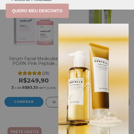
QUERO MEU DESCONTO
Sérum Facial Medicube
Retinal Shot Celimax The
PDRN Pink Peptide
Vita-A Tightening Booster
Serum 30ml
15ml
(28)
(12)
R$249,90
R$219,00
3
x de
R$83,30
sem juros
3
x de
R$73,00
sem juros
FRETE GRÁTIS
FRETE GRÁTIS