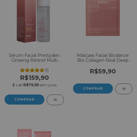
Sérum Facial Prettyskin
Máscara Facial Biodance
Ginseng Retinol Multi
Bio Collagen-Real Deep
Serum 150ml
Mask C/1 Un - 34g
(1)
R$59,90
R$159,90
2
x de
R$79,95
sem juros