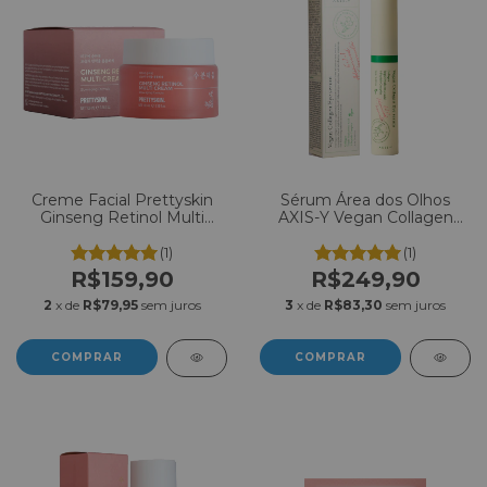
Creme Facial Prettyskin
Sérum Área dos Olhos
Ginseng Retinol Multi
AXIS-Y Vegan Collagen
Cream 100ml
Eye Serum 10ml
(1)
(1)
R$159,90
R$249,90
2
x de
R$79,95
sem juros
3
x de
R$83,30
sem juros