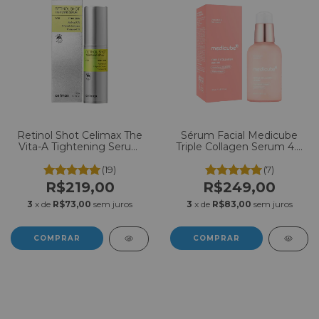
Retinol Shot Celimax The
Sérum Facial Medicube
Vita-A Tightening Serum
Triple Collagen Serum 4.0
30ml
55ml
(19)
(7)
R$219,00
R$249,00
3
x de
R$73,00
sem juros
3
x de
R$83,00
sem juros