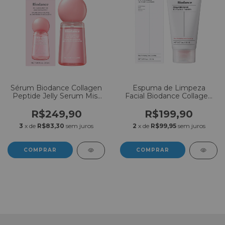
Sérum Biodance Collagen
Espuma de Limpeza
Peptide Jelly Serum Mist
Facial Biodance Collagen
50ml
Mask To Foam Cleanser
150ml
R$249,90
R$199,90
3
x de
R$83,30
sem juros
2
x de
R$99,95
sem juros