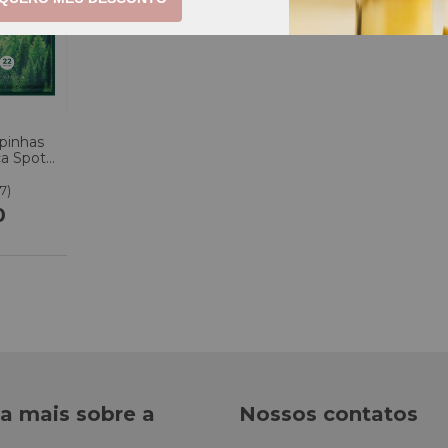
pinhas
ca Spot
22 un
(7)
0
a mais sobre a
Nossos contatos