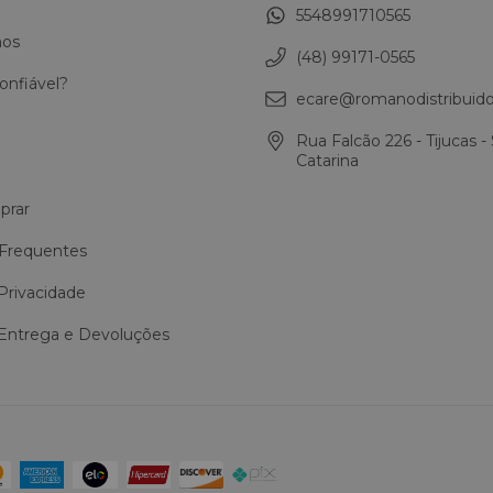
5548991710565
os
(48) 99171-0565
onfiável?
ecare@romanodistribuido
Rua Falcão 226 - Tijucas -
Catarina
rar
Frequentes
 Privacidade
 Entrega e Devoluções