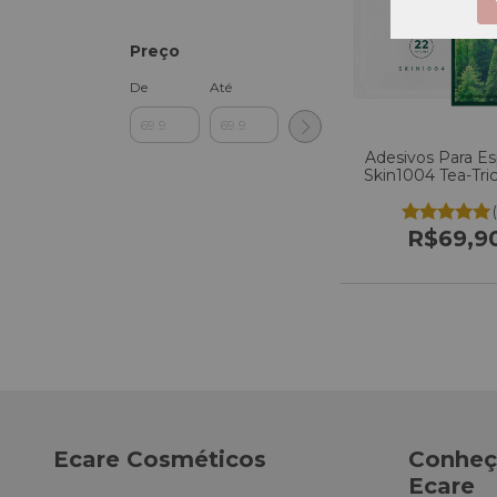
Preço
De
Até
Adesivos Para Es
Skin1004 Tea-Tri
Cover Patch C/
R$69,9
Ecare Cosméticos
Conheç
Ecare