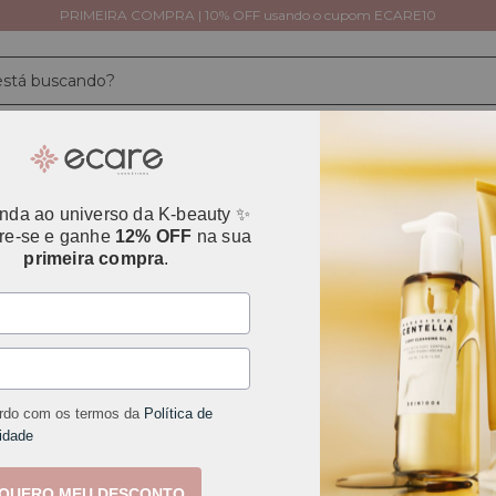
PRIMEIRA COMPRA | 10% OFF usando o cupom ECARE10
Tipos de Pele
Necessidades da Pele
Cuidado
Avaliações
nda ao universo da K-beauty ✨
re-se e ganhe
12% OFF
na sua
primeira compra
.
rdo com os termos da
Política de
idade
QUERO MEU DESCONTO