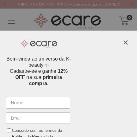
PRIMEIRA COMPRA | 10% OFF usando o cupom ECARE10
0
Bem-vinda ao universo da K-
Início
>
Tipo de Pele
>
Acneica e Oleosa
beauty ✨
Acneica e Oleosa
Cadastre-se e ganhe
12%
OFF
na sua
primeira
compra
.
Filtrar
Concordo com os termos da
Política de Privacidade