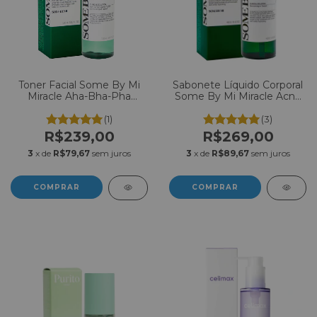
Toner Facial Some By Mi
Sabonete Líquido Corporal
Miracle Aha-Bha-Pha
Some By Mi Miracle Acne
150ml
Body Cleanser 400g
(1)
(3)
R$239,00
R$269,00
3
x de
R$79,67
sem juros
3
x de
R$89,67
sem juros