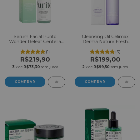
Sérum Facial Purito
Cleansing Oil Celimax
Wonder Releaf Centella
Derma Nature Fresh
Unscented 60ml
Blackhead Jojoba 150ml
(1)
(3)
R$219,90
R$199,00
3
x de
R$73,30
sem juros
2
x de
R$99,50
sem juros