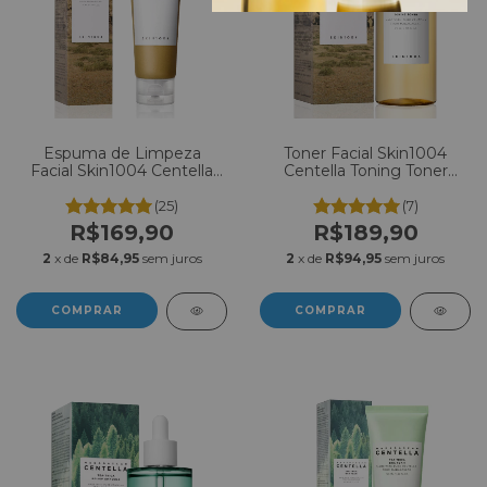
Espuma de Limpeza
Toner Facial Skin1004
Facial Skin1004 Centella
Centella Toning Toner
Ampoule Foam 125ml
210ml
(25)
(7)
R$169,90
R$189,90
2
x de
R$84,95
sem juros
2
x de
R$94,95
sem juros