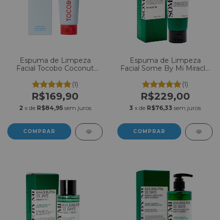
Espuma de Limpeza
Espuma de Limpeza
Facial Tocobo Coconut
Facial Some By Mi Miracle
Clay Cleansing Foam
Acne Clear Foam Aha-
150ml
Bha-Pha 100ml
(1)
(1)
R$169,90
R$229,00
2
x de
R$84,95
sem juros
3
x de
R$76,33
sem juros