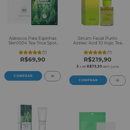
Adesivos Para Espinhas
Sérum Facial Purito
Skin1004 Tea-Trica Spot
Azelaic Acid 10 Kojic Tea
Cover Patch C/22 un
Tree 30ml
(7)
(7)
R$69,90
R$219,90
3
x de
R$73,30
sem juros