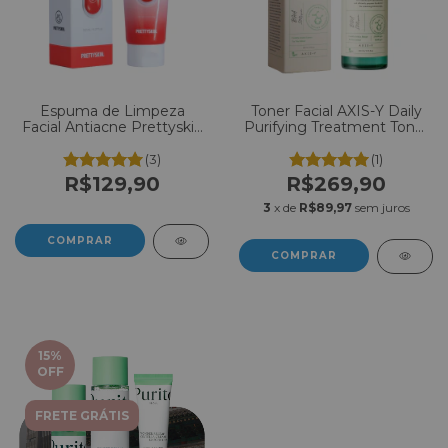
Espuma de Limpeza
Toner Facial AXIS-Y Daily
Facial Antiacne Prettyskin
Purifying Treatment Toner
Acne Cleansing Foam
200ml
150ml
(3)
(1)
R$129,90
R$269,90
3
x de
R$89,97
sem juros
15
%
OFF
FRETE GRÁTIS