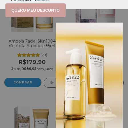
QUERO MEU DESCONTO
Ampola Facial Skin1004
Máscara Facial em Bastão
Centella Ampoule 55ml
Skin1004 Poremizing
Quick Clay Stick Mask 27g
(29)
(5)
R$179,90
R$199,90
2
x de
R$89,95
sem juros
2
x de
R$99,95
sem juros