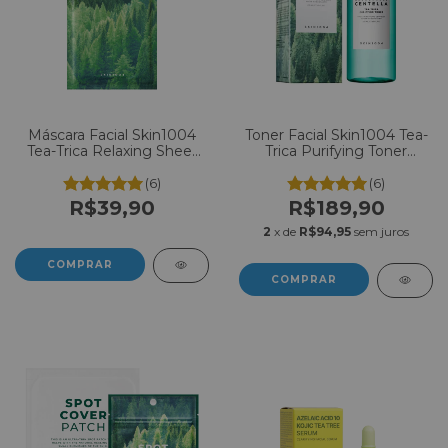
Máscara Facial Skin1004
Toner Facial Skin1004 Tea-
Tea-Trica Relaxing Sheet
Trica Purifying Toner
Mask C/1 un
210ml
(6)
(6)
R$39,90
R$189,90
2
x de
R$94,95
sem juros