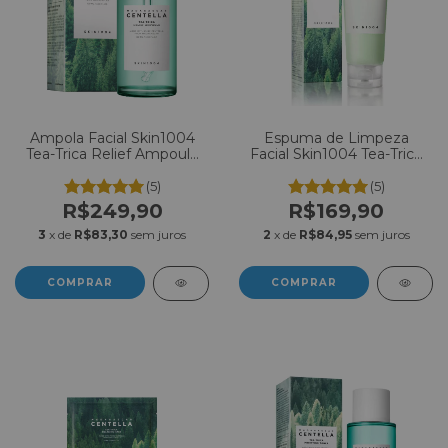
Ampola Facial Skin1004
Espuma de Limpeza
Tea-Trica Relief Ampoule
Facial Skin1004 Tea-Trica
100ml
Bha Foam 125ml
(5)
(5)
R$249,90
R$169,90
3
x de
R$83,30
sem juros
2
x de
R$84,95
sem juros