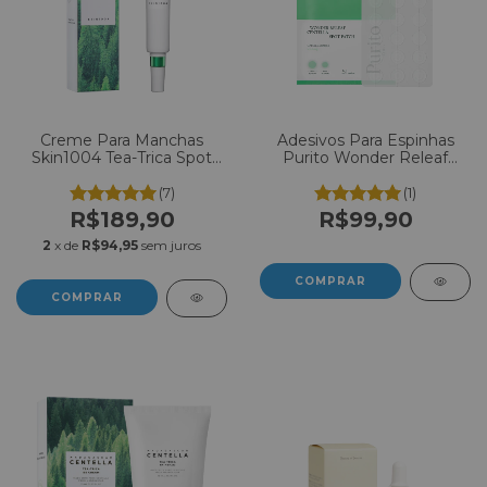
Creme Para Manchas
Adesivos Para Espinhas
Skin1004 Tea-Trica Spot
Purito Wonder Releaf
Cream 20ml
Centella Spot Patch C/51
un
(7)
(1)
R$189,90
R$99,90
2
x de
R$94,95
sem juros