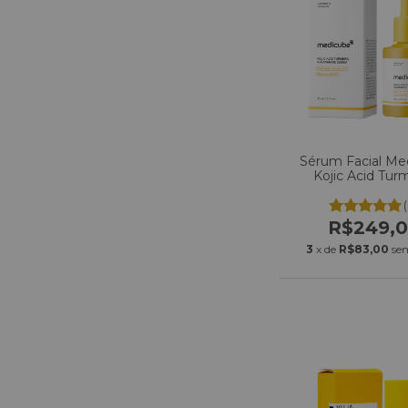
Sérum Facial Me
Kojic Acid Tur
Niacinamide Ser
R$249,
3
x de
R$83,00
se