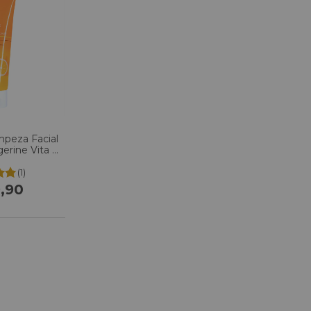
peza Facial
gerine Vita C
oam 150ml
(1)
,90