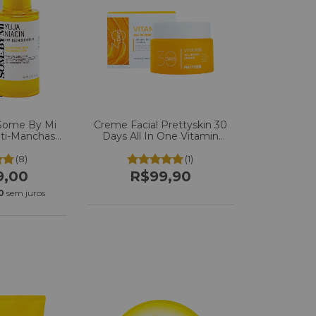
 Some By Mi
Creme Facial Prettyskin 30
nti-Manchas
Days All In One Vitamin
l
Cream 100ml
(8)
(1)
9,00
R$99,90
0
sem juros