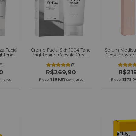
a Facial
Creme Facial Skin1004 Tone
Sérum Medicu
ghtening
Brightening Capsule Cream
Glow Booster
am 125ml
75ml
(8)
(7)
0
R$269,90
R$21
 juros
3
x de
R$89,97
sem juros
3
x de
R$73,0