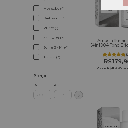
Medicube (4)
Prettyskin (3)
Purito (1)
Skin1004 (7)
Ampola Ilumin
Skin1004 Tone Bri
Some By Mi (4)
Capsule Ampoul
(
Tocobo (3)
R$179,9
2
x de
R$89,95
sem
Preço
De
Até