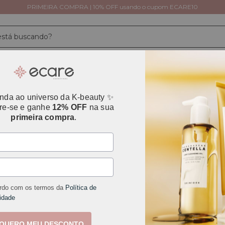
PRIMEIRA COMPRA | 10% OFF usando o cupom ECARE10
Tipos de Pele
Necessidades da Pele
Cuidado
Avaliações
nda ao universo da K-beauty ✨
re-se e ganhe
12% OFF
na sua
primeira compra
.
acne
rdo com os termos da
Política de
FRETE GRÁTIS
idade
QUERO MEU DESCONTO