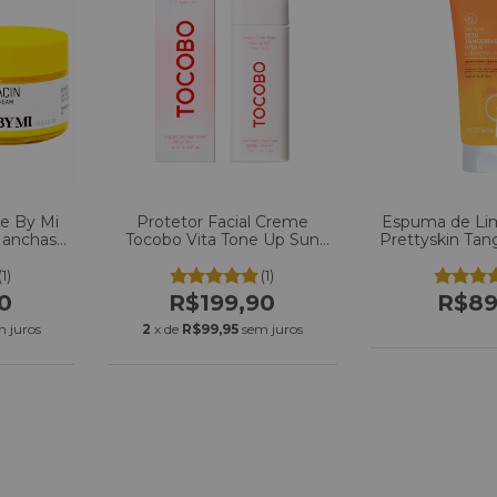
e By Mi
Protetor Facial Creme
Espuma de Lim
Manchas
Tocobo Vita Tone Up Sun
Prettyskin Tan
Cream SPF50+ PA++++
Cleansing F
50ml
(1)
(1)
0
R$199,90
R$89
m juros
2
x de
R$99,95
sem juros