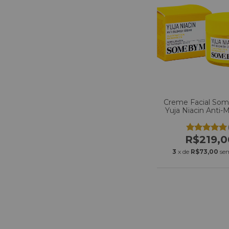
Creme Facial Som
Yuja Niacin Anti-
60g
R$219,0
3
x de
R$73,00
se