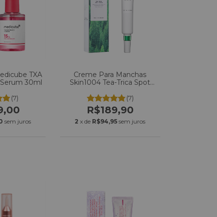
Medicube TXA
Creme Para Manchas
5 Serum 30ml
Skin1004 Tea-Trica Spot
Cream 20ml
(7)
(7)
9,00
R$189,90
0
sem juros
2
x de
R$94,95
sem juros