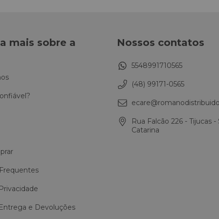
a mais sobre a
Nossos contatos
5548991710565
os
(48) 99171-0565
onfiável?
ecare@romanodistribuido
Rua Falcão 226 - Tijucas -
Catarina
rar
Frequentes
 Privacidade
 Entrega e Devoluções