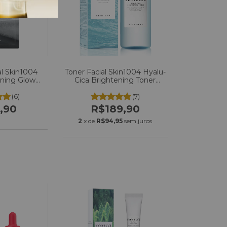
al Skin1004
Toner Facial Skin1004 Hyalu-
ening Glow
Cica Brightening Toner
k C/1 un
210ml
(6)
(7)
,90
R$189,90
2
x de
R$94,95
sem juros