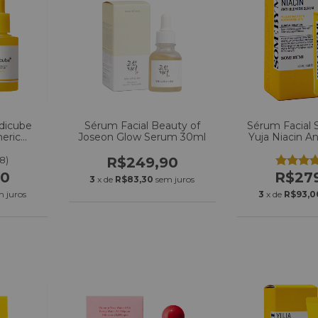
dicube
Sérum Facial Beauty of
Sérum Facial
meric
Joseon Glow Serum 30ml
Yuja Niacin A
um 30ml
50m
(8)
R$249,90
00
R$27
3
x de
R$83,30
sem juros
m juros
3
x de
R$93,0