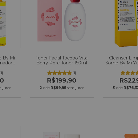
e By Mi
Toner Facial Tocobo Vita
Cleanser Lim
inador
Berry Pore Toner 150ml
Some By Mi Yuj
In-One 
(1)
(1)
00
R$199,90
R$22
 juros
2
x de
R$99,95
sem juros
3
x de
R$76,3