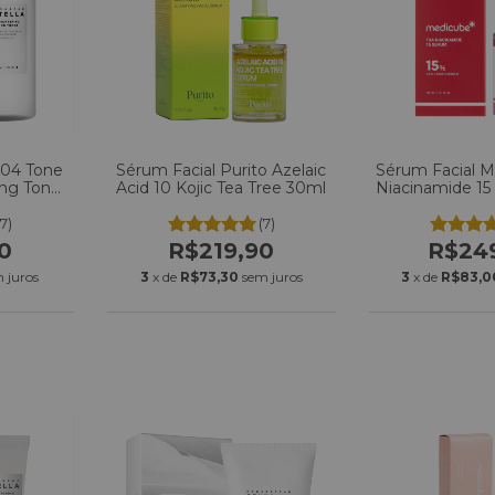
004 Tone
Sérum Facial Purito Azelaic
Sérum Facial 
ing Toner
Acid 10 Kojic Tea Tree 30ml
Niacinamide 1
(7)
(7)
0
R$219,90
R$24
 juros
3
x de
R$73,30
sem juros
3
x de
R$83,0