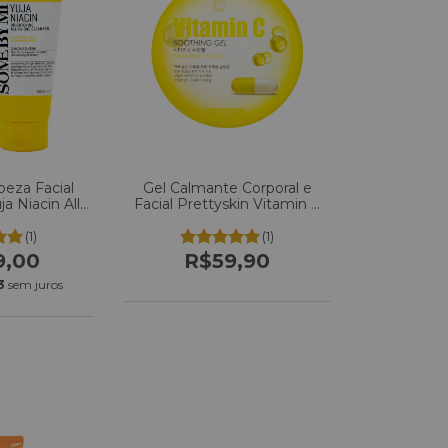
peza Facial
Gel Calmante Corporal e
a Niacin All-
Facial Prettyskin Vitamin C
100ml
Soothing Gel 300ml
(1)
(1)
9,00
R$59,90
3
sem juros