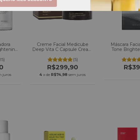
adora
Creme Facial Medicube
Máscara Faci
ghtening
Deep Vita C Capsule Cream
Tone Bright
e 50ml
55g
Sheet Mas
25)
(5)
0
R$299,90
R$39
 juros
4
x de
R$74,98
sem juros