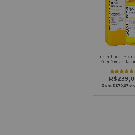
Toner Facial Som
Yuja Niacin Ilum
150ml
R$239,
3
x de
R$79,67
sem