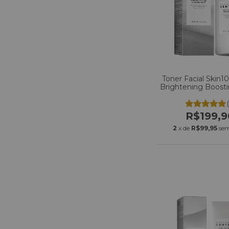
Toner Facial Skin1
Brightening Boost
210ml
R$199,9
2
x de
R$99,95
sem