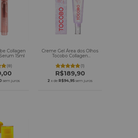
be Collagen
Creme Gel Área dos Olhos
 Serum 15ml
Tocobo Collagen
Brightening Eye Gel Cream
30ml
(8)
(1)
9,00
R$189,90
0
sem juros
2
x de
R$94,95
sem juros