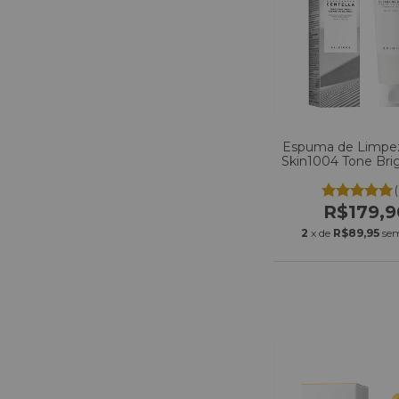
Espuma de Limpez
Skin1004 Tone Bri
Cleansing Gel Fo
R$179,9
2
x de
R$89,95
sem