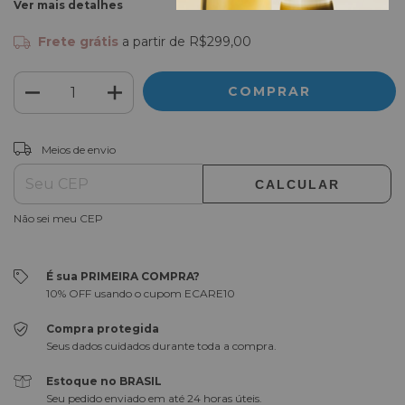
Ver mais detalhes
Frete grátis
a partir de
R$299,00
ALTERAR CEP
Entregas para o CEP:
Meios de envio
CALCULAR
Não sei meu CEP
É sua PRIMEIRA COMPRA?
10% OFF usando o cupom ECARE10
Compra protegida
Seus dados cuidados durante toda a compra.
Estoque no BRASIL
Seu pedido enviado em até 24 horas úteis.