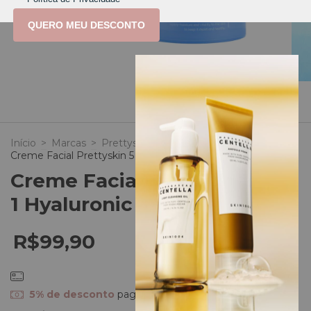
QUERO MEU DESCONTO
1
/
7
Início
>
Marcas
>
Prettyskin (Korea)
>
Creme Facial Prettyskin 5 in 1 Hyaluronic Cream 50ml
Creme Facial Prettyskin 5 in
1 Hyaluronic Cream 50ml
R$99,90
5% de desconto
pagando com Pix