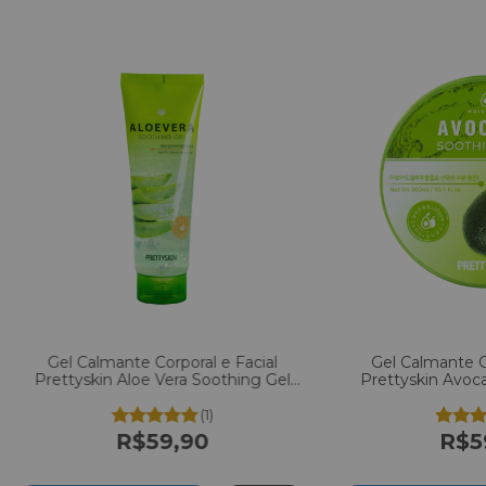
objetivo. Em caso de dúvidas ou uso de ativos mais
específicos, recomendamos consultar um dermatologista.
Gel Calmante Corporal e Facial
Gel Calmante Co
Prettyskin Aloe Vera Soothing Gel
Prettyskin Avoc
Bisnaga 250ml
30
(1)
R$59,90
R$5