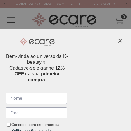
PRIMEIRA COMPRA | 10% OFF usando o cupom ECARE10
0
Bem-vinda ao universo da K-
beauty ✨
Cadastre-se e ganhe
12%
OFF
na sua
primeira
compra
.
Concordo com os termos da
Política de Privacidade