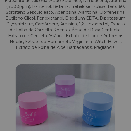
Estearato de Glicerila, Ácido Esteárico, Dimeticona, Arbutina
(5.000ppm), Pantenol, Betaína, Trehalose, Polissorbato 60,
Sorbitano Sesquioleato, Adenosina, Alantoína, Clorfenesina,
Butileno Glicol, Fenoxietanol, Disodium EDTA, Dipotassium
Glycyrrhizate, Carbômero, Arginina, 1,2-Hexanodiol, Extrato
de Folha de Camellia Sinensis, Água de Rosa Centifolia,
Extrato de Centella Asiática, Extrato de Flor de Anthemis
Nobilis, Extrato de Hamamelis Virginiana (Witch Hazel),
Extrato de Folha de Aloe Barbadensis, Fragrância.