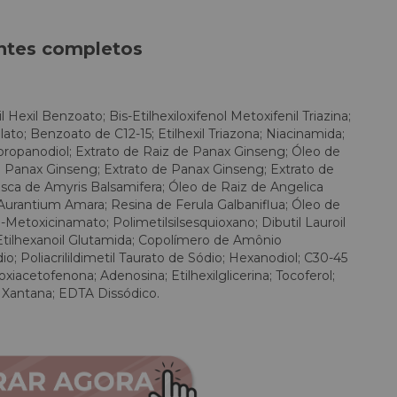
ntes completos
 Hexil Benzoato; Bis-Etilhexiloxifenol Metoxifenil Triazina;
cilato; Benzoato de C12-15; Etilhexil Triazona; Niacinamida;
ilpropanodiol; Extrato de Raiz de Panax Ginseng; Óleo de
e Panax Ginseng; Extrato de Panax Ginseng; Extrato de
sca de Amyris Balsamifera; Óleo de Raiz de Angelica
Aurantium Amara; Resina de Ferula Galbaniflua; Óleo de
p-Metoxicinamato; Polimetilsilsesquioxano; Dibutil Lauroil
l Etilhexanoil Glutamida; Copolímero de Amônio
io; Poliacrilildimetil Taurato de Sódio; Hexanodiol; C30-45
droxiacetofenona; Adenosina; Etilhexilglicerina; Tocoferol;
 Xantana; EDTA Dissódico.