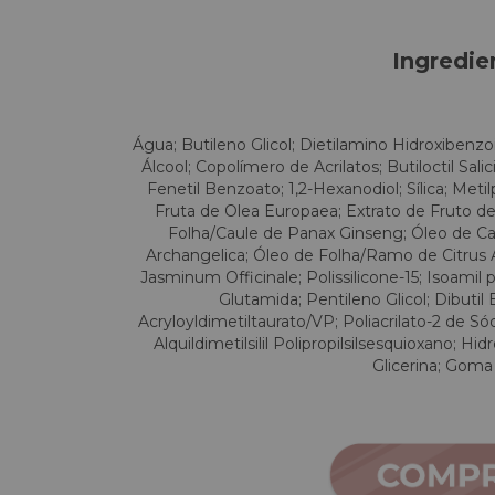
Ingredie
Água; Butileno Glicol; Dietilamino Hidroxibenzoil
Álcool; Copolímero de Acrilatos; Butiloctil Sali
Fenetil Benzoato; 1,2-Hexanodiol; Sílica; Met
Fruta de Olea Europaea; Extrato de Fruto d
Folha/Caule de Panax Ginseng; Óleo de Ca
Archangelica; Óleo de Folha/Ramo de Citrus 
Jasminum Officinale; Polissilicone-15; Isoamil 
Glutamida; Pentileno Glicol; Dibuti
Acryloyldimetiltaurato/VP; Poliacrilato-2 de Sód
Alquildimetilsilil Polipropilsilsesquioxano; Hi
Glicerina; Goma