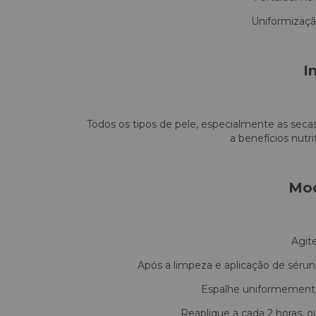
Uniformizaçã
I
Todos os tipos de pele, especialmente as secas
a benefícios nutr
Mod
Agite
Após a limpeza e aplicação de séru
Espalhe uniformemente 
Reaplique a cada 2 horas, o