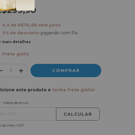
R$299,90
4
x de
R$74,98
sem juros
5% de desconto
pagando com Pix
r mais detalhes
Frete grátis
icione este produto e
tenha frete grátis!
ALTERAR CEP
regas para o CEP:
Meios de envio
CALCULAR
o sei meu CEP