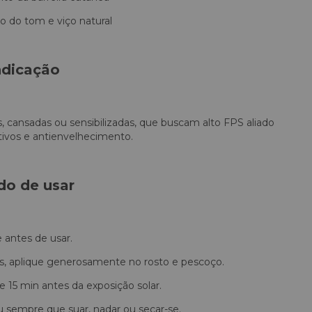
o do tom e viço natural
ndicação
, cansadas ou sensibilizadas, que buscam alto FPS aliado
itivos e antienvelhecimento.
o de usar
 antes de usar.
ns, aplique generosamente no rosto e pescoço.
15 min antes da exposição solar.
u sempre que suar, nadar ou secar-se.