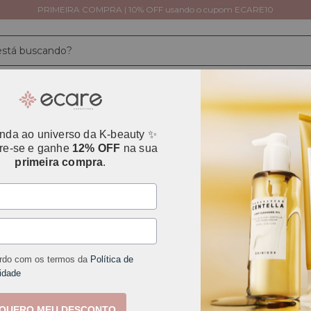
PRIMEIRA COMPRA | 10% OFF usando o cupom ECARE10
Tipos de Pele
Necessidades da Pele
Cuidado
Avaliações
nda ao universo da K-beauty ✨
re-se e ganhe
12% OFF
na sua
primeira compra
.
Iní
Pr
of
P
M
rdo com os termos da
Política de
B
idade
F
QUERO MEU DESCONTO