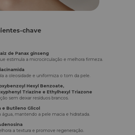
ientes-chave
Raiz de Panax ginseng
que estimula a microcirculação e melhora firmeza.
iacinamida
ula a oleosidade e uniformiza o tom da pele.
oxybenzoyl Hexyl Benzoate,
xyphenyl Triazine e Ethylhexyl Triazone
eção sem deixar resíduos brancos.
a e Butileno Glicol
água, mantendo a pele macia e hidratada.
Adenosina
elhora a textura e promove regeneração.