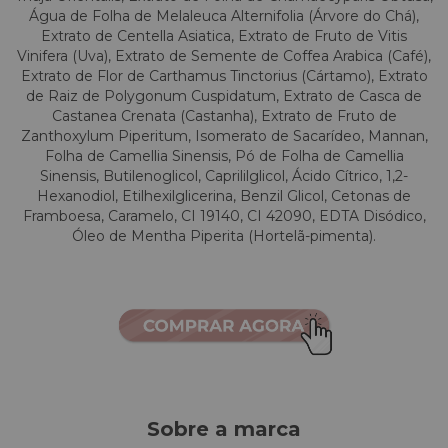
Água de Folha de Melaleuca Alternifolia (Árvore do Chá),
Extrato de Centella Asiatica, Extrato de Fruto de Vitis
Vinifera (Uva), Extrato de Semente de Coffea Arabica (Café),
Extrato de Flor de Carthamus Tinctorius (Cártamo), Extrato
de Raiz de Polygonum Cuspidatum, Extrato de Casca de
Castanea Crenata (Castanha), Extrato de Fruto de
Zanthoxylum Piperitum, Isomerato de Sacarídeo, Mannan,
Folha de Camellia Sinensis, Pó de Folha de Camellia
Sinensis, Butilenoglicol, Caprililglicol, Ácido Cítrico, 1,2-
Hexanodiol, Etilhexilglicerina, Benzil Glicol, Cetonas de
Framboesa, Caramelo, CI 19140, CI 42090, EDTA Disódico,
Óleo de Mentha Piperita (Hortelã-pimenta).
Sobre a marca