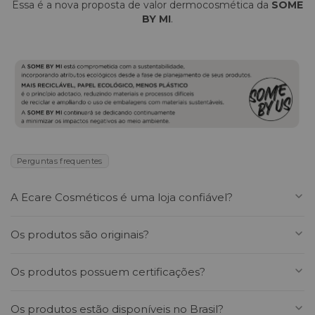
Essa é a nova proposta de valor dermocosmética da
SOME
BY MI
.
Perguntas frequentes
A Ecare Cosméticos é uma loja confiável?
Sim. A Ecare Cosméticos é uma loja online especializada
Os produtos são originais?
em cosméticos coreanos premium, com curadoria de
marcas reconhecidas internacionalmente como VT
Sim. Todos os produtos vendidos pela Ecare são 100%
Os produtos possuem certificações?
Cosmetics, Medicube, Beauty of Joseon, Purito, TOCOBO e
originais, importados e enviados com procedência
SKIN1004. Trabalhamos apenas com produtos originais e
verificada. Nossa curadoria é focada em marcas coreanas
Sim. Todos os produtos comercializados pela Ecare são
fornecedores oficiais, garantindo segurança, procedência e
Os produtos estão disponíveis no Brasil?
reconhecidas globalmente, com histórico de pesquisa,
originais e certificados, com comprovação de segurança,