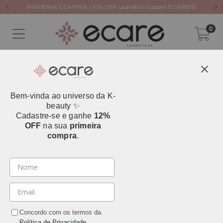
PRIMEIRA COMPRA | 10% OFF usando o cupom ECARE10
0
Bem-vinda ao universo da K-
beauty ✨
ESGOTADO
Cadastre-se e ganhe
12%
OFF
na sua
primeira
compra
.
Concordo com os termos da
Política de Privacidade