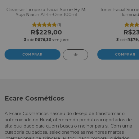
Cleanser Limpeza Facial Some By Mi
Toner Facial Some
Yuja Niacin All-In-One 100ml
Iluminad
(1)
R$229,00
R$23
3
x de
R$76,33
sem juros
3
x de
R$79
Ecare Cosméticos
A Ecare Cosméticos nasceu do desejo de transformar o
autocuidado no Brasil, oferecendo produtos importados de
alta qualidade para quem busca o melhor para si. Com uma
curadoria cuidadosa, selecionamos as melhores marcas
internacionais de skincare, autocuidado corporal, cuidados