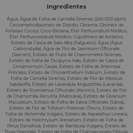
Ingredientes
Água, Água de Folha de Camellia Sinensis (240.000 ppm),
Cocoamphodiacetato de Disódio, Glicerina, Glicinato de
Potássio Cocoyl, Coco-Betaína, Éter Perfluorobutil Metílico,
Éter Perfluoroisobutil Metílico, Copolímero de Acrilatos,
Extrato de Casca de Salix Alba (Salgueiro), Água (Água
Carbonatada), Água de Flor de Jasminum Officinale
(Jasmim), Extrato de Fruto de Chaenomeles Sinensis,
Extrato de Folha de Diospyros Kaki, Extrato de Casca de
Cinnamomum Cassia, Extrato de Folha de Artemisia
Princeps, Extrato de Chrysanthellum Indicum, Extrato de
Folha de Camellia Sinensis, Extrato de Flor de Hibiscus
Sabdariffa, Extrato de Lavandula Angustifolia (Lavanda),
Extrato de Rosmarinus Officinalis (Alecrim), Extrato de Flor
de Chamomilla Recutita (Matricária), Extrato de Geranium
Maculatum, Extrato de Folha de Salvia Officinalis (Sálvia),
Extrato de Flor de Trifolium Pratense (Trevo), Extrato de
Folha de Alchemilla Vulgaris, Extrato de Aspalathus Linearis,
Extrato de Helichrysum Arenarium, Extrato de Folha de
Pinus Densiflora, Extrato de Bambusa Vulgaris, Extrato de
Thuja Orientalis, Extrato de Folha de Chamaecyparis Obtusa,