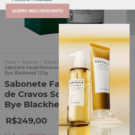
QUERO MEU DESCONTO
1
/
8
Início
>
Marcas
>
Some By Mi (Korea)
>
Sabonete Facial Removedor de Cravos Some By Mi Bye
Bye Blackhead 120g
Sabonete Facial Removedor
de Cravos Some By Mi Bye
Bye Blackhead 120g
R$249,00