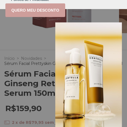
QUERO MEU DESCONTO
1
/
8
Início
>
Novidades
>
Sérum Facial Prettyskin Ginseng Retinol Multi Serum 150ml
Sérum Facial Prettyskin
Ginseng Retinol Multi
Serum 150ml
R$159,90
2
x de
R$79,95
sem juros