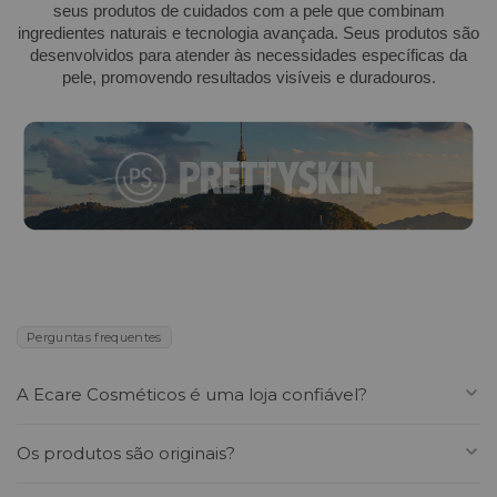
seus produtos de cuidados com a pele que combinam
ingredientes naturais e tecnologia avançada. Seus produtos são
desenvolvidos para atender às necessidades específicas da
pele, promovendo resultados visíveis e duradouros.
Perguntas frequentes
A Ecare Cosméticos é uma loja confiável?
Sim. A Ecare Cosméticos é uma loja online especializada
Os produtos são originais?
em cosméticos coreanos premium, com curadoria de
marcas reconhecidas internacionalmente como VT
Sim. Todos os produtos vendidos pela Ecare são 100%