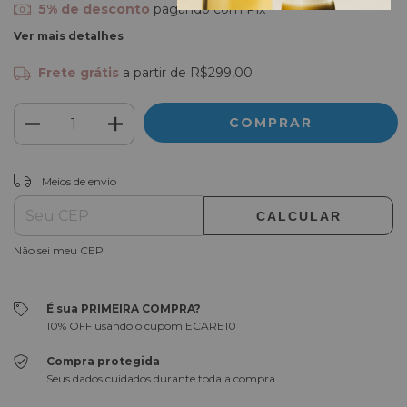
5% de desconto
pagando com Pix
Ver mais detalhes
Frete grátis
a partir de
R$299,00
ALTERAR CEP
Entregas para o CEP:
Meios de envio
CALCULAR
Não sei meu CEP
É sua PRIMEIRA COMPRA?
10% OFF usando o cupom ECARE10
Compra protegida
Seus dados cuidados durante toda a compra.