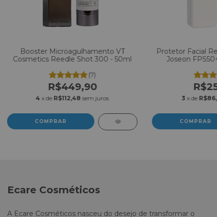
Booster Microagulhamento VT
Protetor Facial Re
Cosmetics Reedle Shot 300 - 50ml
Joseon FPS50
(7)
R$449,90
R$25
4
x de
R$112,48
sem juros
3
x de
R$86
Ecare Cosméticos
A Ecare Cosméticos nasceu do desejo de transformar o