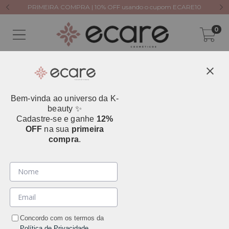
PRIMEIRA COMPRA | 10% OFF usando o cupom ECARE10
0
Bem-vinda ao universo da K-
beauty ✨
Cadastre-se e ganhe
12%
OFF
na sua
primeira
compra
.
Concordo com os termos da
Política de Privacidade