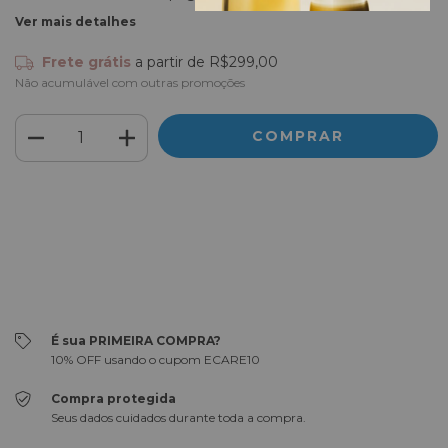
Ver mais detalhes
Frete grátis
a partir de
R$299,00
Não acumulável com outras promoções
Meios de envio
ALTERAR CEP
Entregas para o CEP:
CALCULAR
Faça login
e use seus dados de entrega
Não sei meu CEP
É sua PRIMEIRA COMPRA?
10% OFF usando o cupom ECARE10
Compra protegida
Seus dados cuidados durante toda a compra.