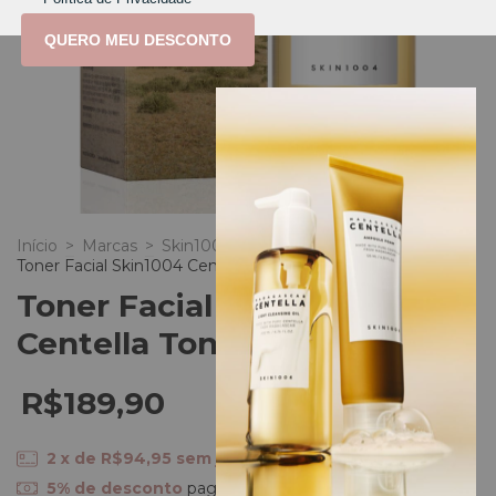
QUERO MEU DESCONTO
Início
>
Marcas
>
Skin1004 (Korea)
>
Toner Facial Skin1004 Centella Toning Toner 210ml
Toner Facial Skin1004
Centella Toning Toner 210ml
R$189,90
2
x de
R$94,95
sem juros
5% de desconto
pagando com Pix