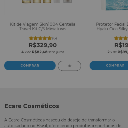
Kit de Viagem Skin1004 Centella
Protetor Facial
Travel Kit C/5 Miniaturas
Hyalu-Cica Silk
PA+++
(6)
R$329,90
R$19
4
x de
R$82,48
sem juros
2
x de
R$99,
Ecare Cosméticos
A Ecare Cosméticos nasceu do desejo de transformar o
autocuidado no Brasil, oferecendo produtos importados de