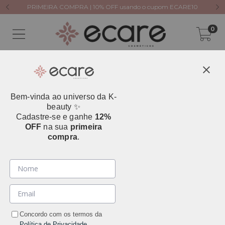
PRIMEIRA COMPRA | 10% OFF usando o cupom ECARE10
0
Bem-vinda ao universo da K-
beauty ✨
Cadastre-se e ganhe
12%
OFF
na sua
primeira
compra
.
Concordo com os termos da
Política de Privacidade