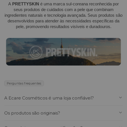
A
PRETTYSKIN
é uma marca sul-coreana reconhecida por
seus produtos de cuidados com a pele que combinam
ingredientes naturais e tecnologia avançada. Seus produtos são
desenvolvidos para atender às necessidades específicas da
pele, promovendo resultados visíveis e duradouros.
Perguntas frequentes
A Ecare Cosméticos é uma loja confiável?
Sim. A Ecare Cosméticos é uma loja online especializada
Os produtos são originais?
em cosméticos coreanos premium, com curadoria de
marcas reconhecidas internacionalmente como VT
Sim. Todos os produtos vendidos pela Ecare são 100%