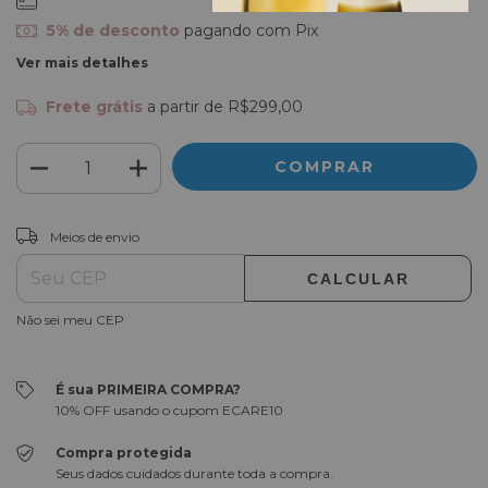
5% de desconto
pagando com Pix
Ver mais detalhes
Frete grátis
a partir de
R$299,00
ALTERAR CEP
Entregas para o CEP:
Meios de envio
CALCULAR
Não sei meu CEP
É sua PRIMEIRA COMPRA?
10% OFF usando o cupom ECARE10
Compra protegida
Seus dados cuidados durante toda a compra.