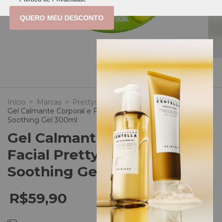
QUERO MEU DESCONTO
1
/
7
Início
>
Marcas
>
Prettyskin (Korea)
>
Gel Calmante Corporal e Facial Prettyskin Avocado
Soothing Gel 300ml
Gel Calmante Corporal e
Facial Prettyskin Avocado
Soothing Gel 300ml
R$59,90