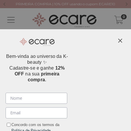
PRIMEIRA COMPRA | 10% OFF usando o cupom ECARE10
0
Bem-vinda ao universo da K-
beauty ✨
Cadastre-se e ganhe
12%
OFF
na sua
primeira
compra
.
Concordo com os termos da
Política de Privacidade